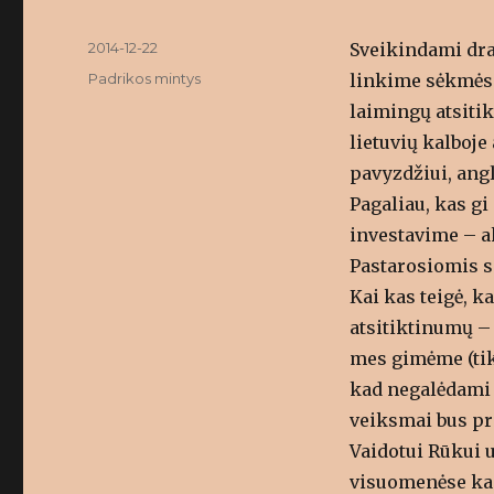
Posted
2014-12-22
Sveikindami dra
on
Categories
Padrikos mintys
linkime sėkmės.
laimingų atsitik
lietuvių kalboje
pavyzdžiui, angl
Pagaliau, kas g
investavime – a
Pastarosiomis sa
Kai kas teigė, 
atsitiktinumų – 
mes gimėme (tiki
kad negalėdami i
veiksmai bus pr
Vaidotui Rūkui u
visuomenėse kaip