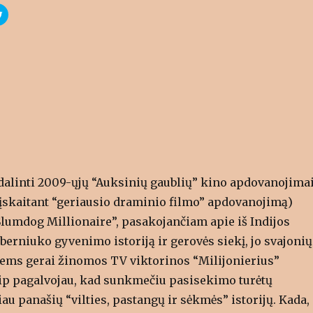
C
l
i
c
k
t
o
s
h
a
r
e
o
n
T
w
i
t
t
e
r
dalinti 2009-ųjų “Auksinių gaublių” kino apdovanojimai
(
O
 (įskaitant “geriausio draminio filmo” apdovanojimą)
p
e
Slumdog Millionaire”, pasakojančiam apie iš Indijos
n
s
i
berniuko gyvenimo istoriją ir gerovės siekį, jo svajonių
n
n
iems gerai žinomos TV viktorinos “Milijonierius”
e
w
aip pagalvojau, kad sunkmečiu pasisekimo turėtų
w
i
n
iau panašių “vilties, pastangų ir sėkmės” istorijų. Kada,
d