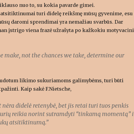
iklauso nuo to, su kokia pavarde gimei.
ei atsitiktinumai turi didelę reikšmę mūsų gyvenime, esu
 mūsų daromi sprendimai yra nemažiau svarbūs. Dar
man įstrigo viena frazė užrašyta po kažkokiu motyvacin
e make, not the chances we take, determine our
udotum likimo sukuriamoms galimybėms, turi būti
tpažinti. Kaip sakė F.Nietsche,
 nėra didelė retenybė, bet jis retai turi tuos penkis
kurių reikia norint sutramdyti “tinkamą momentą” i
ukų atsitiktinumą.”