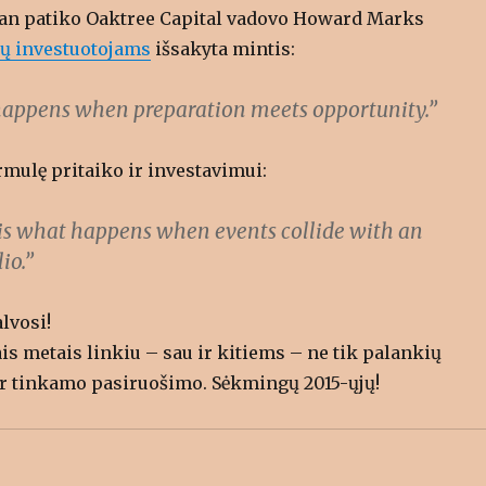
man patiko Oaktree Capital vadovo Howard Marks
kų investuotojams
išsakyta mintis:
happens when preparation meets opportunity.”
ormulę pritaiko ir investavimui:
s what happens when events collide with an
io.”
lvosi!
is metais linkiu – sau ir kitiems – ne tik palankių
 ir tinkamo pasiruošimo. Sėkmingų 2015-ųjų!