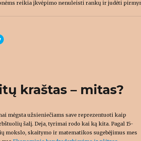
o
onėms reikia įkvėpimo nenuleisti rankų ir judėti pirmy
w
)
C
l
i
c
k
t
o
s
h
a
r
e
o
itų kraštas – mitas?
n
T
w
i
t
t
e
r
žnai mėgsta užsieniečiams save reprezentuoti kaip
(
O
bštuolių šalį. Deja, tyrimai rodo kai ką kita. Pagal 15-
p
e
ių mokslo, skaitymo ir matematikos sugebėjimus mes
n
s
i