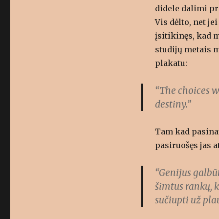
didele dalimi pr
Vis dėlto, net j
įsitikinęs, kad
studijų metais 
plakatu:
“The choices w
destiny.”
Tam kad pasina
pasiruošęs jas a
“Genijus galbūt
šimtus rankų, 
sučiupti už pla