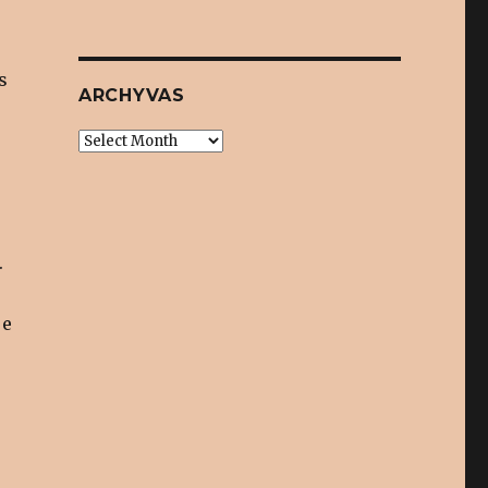
s
ARCHYVAS
Archyvas
.
je