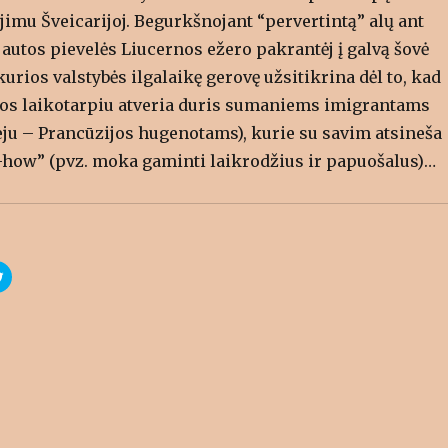
(
O
jimu Šveicarijoj. Begurkšnojant “pervertintą” alų ant
p
e
autos pievelės Liucernos ežero pakrantėj į galvą šovė
n
s
i
kurios valstybės ilgalaikę gerovę užsitikrina dėl to, kad
n
n
ijos laikotarpiu atveria duris sumaniems imigrantams
e
w
eju – Prancūzijos hugenotams), kurie su savim atsineša
w
i
n
how” (pvz. moka gaminti laikrodžius ir papuošalus)…
d
o
w
)
C
l
i
c
k
t
o
s
h
a
r
e
o
n
T