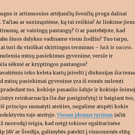
ugus ir artimuosius artėjančių švenčių proga dažnai
 Tačiau ar susimąstėme, ką tai reiškia? Ar linkime jiem
tinumų, ar vaisingų pastangų? O ar pastebėjote, kad
 abu šiuos dalykus vadiname vienu žodžiu? Tuo tarpu,
ai turi du visiškai skirtingus terminus –
luck
ir
success
.
i nulemia mūsų pasiekimus gyvenime, versle ir
kla sėkmė ar kryptingos pastangos?
vaitėmis teko keleta kartų įsivelti į diskusijas šia tema
kad mūsų pasiekimai gyvenime yra iš esmės nulemti
pradedant tuo, kokioje pasaulio šalyje ir kokioje šeimo
ntys reinkarnacija čia dar pasiginčytų) ir baigiant tuo,
š principo numatyti ateities, negalime atspėti kokie
oduktyvūs toje ateityje.
Vienas įdomus tyrimas
(ačiū
ž nuorodą) teigia, kad netgi tokiose egalitarinėse
 JAV ar Švedija, galimybės patekti į visuomenės elitą