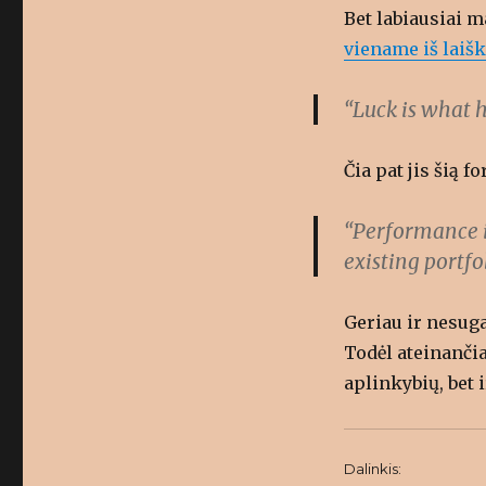
Bet labiausiai 
viename iš laiš
“Luck is what 
Čia pat jis šią f
“Performance i
existing portfol
Geriau ir nesuga
Todėl ateinančia
aplinkybių, bet
Dalinkis: