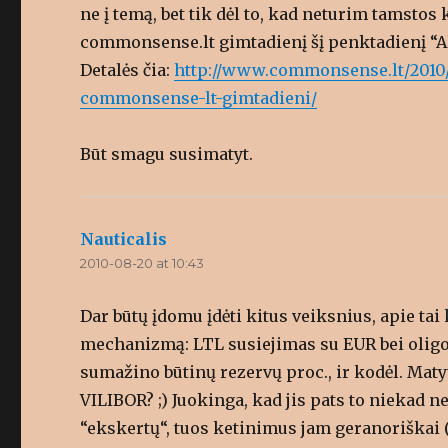
ne į temą, bet tik dėl to, kad neturim tamstos
commonsense.lt gimtadienį šį penktadienį “
Detalės čia:
http://www.commonsense.lt/2010/
commonsense-lt-gimtadieni/
Būt smagu susimatyt.
Nauticalis
says:
2010-08-20 at 10:43
Dar būtų įdomu įdėti kitus veiksnius, apie tai
mechanizmą: LTL susiejimas su EUR bei oligop
sumažino būtinų rezervų proc., ir kodėl. Mat
VILIBOR? ;) Juokinga, kad jis pats to niekad n
“ekskertų“, tuos ketinimus jam geranoriškai (