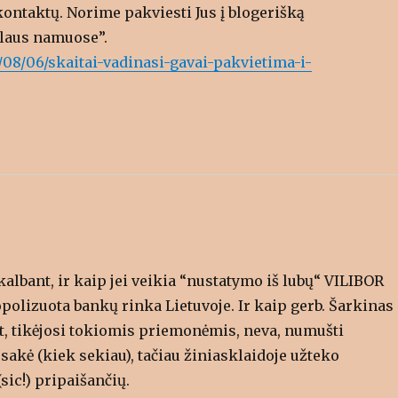
 kontaktų. Norime pakviesti Jus į blogerišką
Alaus namuose”.
08/06/skaitai-vadinasi-gavai-pakvietima-i-
 kalbant, ir kaip jei veikia “nustatymo iš lubų“ VILIBOR
olizuota bankų rinka Lietuvoje. Ir kaip gerb. Šarkinas
yt, tikėjosi tokiomis priemonėmis, neva, numušti
esakė (kiek sekiau), tačiau žiniasklaidoje užteko
sic!) pripaišančių.