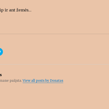
ip ir ant žemės…
C
l
i
c
k
t
o
s
s
h
a
r
e mane pažįsta.
View all posts by Donatas
e
o
n
T
w
i
t
t
e