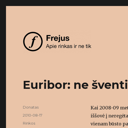
Apie rinkas ir ne tik
Frejus
Euribor: ne švent
Author
Donatas
Kai 2008-09 met
Posted
2010-08-17
iššovė į neregė
on
Categories
Rinkos
vienam būsto pa