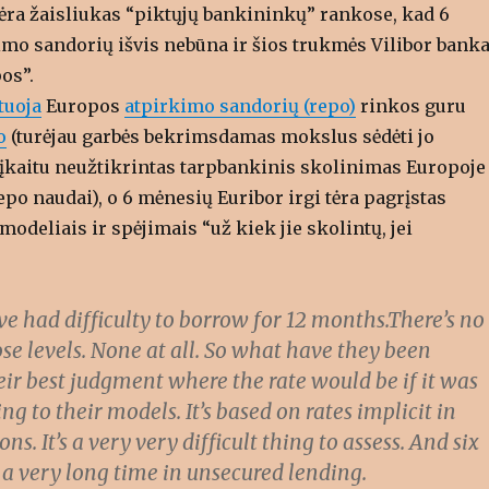
 tėra žaisliukas “piktųjų bankininkų” rankose, kad 6
mo sandorių išvis nebūna ir šios trukmės Vilibor banka
os”.
tuoja
Europos
atpirkimo sandorių (repo)
rinkos guru
o
(turėjau garbės bekrimsdamas mokslus sėdėti jo
g įkaitu neužtikrintas tarpbankinis skolinimas Europoje
repo naudai), o 6 mėnesių Euribor irgi tėra pagrįstas
modeliais ir spėjimais “už kiek jie skolintų, jei
e had difficulty to borrow for 12 months.There’s no
ose levels. None at all. So what have they been
heir best judgment where the rate would be if it was
g to their models. It’s based on rates implicit in
ns. It’s a very very difficult thing to assess. And six
a very long time in unsecured lending.