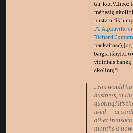
tai, kad Vilibor
mėnesių skolini
nustato “iš lemp
FT Alphaville ci
Richard Comott
paskaitose), jo
baigia išnykti (
vidiniais bankų 
skolintų”:
…You would hav
business, at th
quoting? It’s t
used — accordin
other transactio
months is now 