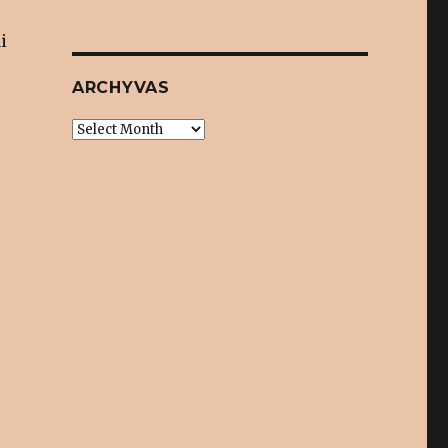
i
ARCHYVAS
Archyvas