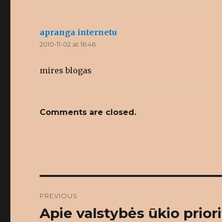
apranga internetu
says:
2010-11-02 at 16:46
mires blogas
Comments are closed.
Post
PREVIOUS
navigation
Apie valstybės ūkio prior
Previous