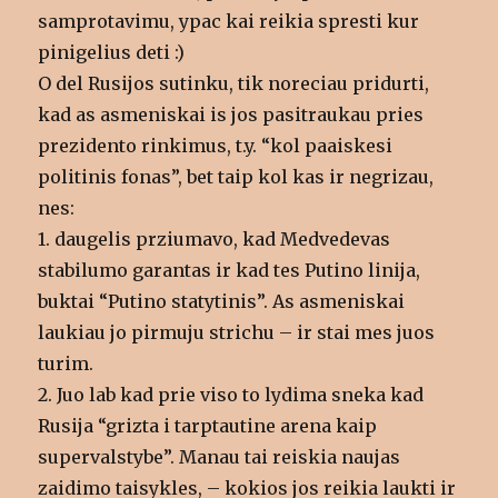
samprotavimu, ypac kai reikia spresti kur
pinigelius deti :)
O del Rusijos sutinku, tik noreciau pridurti,
kad as asmeniskai is jos pasitraukau pries
prezidento rinkimus, t.y. “kol paaiskesi
politinis fonas”, bet taip kol kas ir negrizau,
nes:
1. daugelis prziumavo, kad Medvedevas
stabilumo garantas ir kad tes Putino linija,
buktai “Putino statytinis”. As asmeniskai
laukiau jo pirmuju strichu – ir stai mes juos
turim.
2. Juo lab kad prie viso to lydima sneka kad
Rusija “grizta i tarptautine arena kaip
supervalstybe”. Manau tai reiskia naujas
zaidimo taisykles, – kokios jos reikia laukti ir