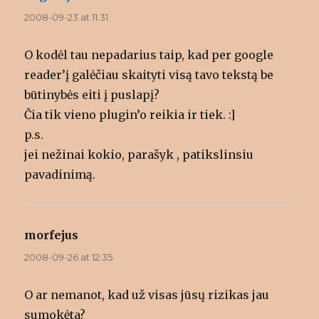
2008-09-23 at 11:31
O kodėl tau nepadarius taip, kad per google
reader’į galėčiau skaityti visą tavo tekstą be
būtinybės eiti į puslapį?
Čia tik vieno plugin’o reikia ir tiek. :]
p.s.
jei nežinai kokio, parašyk , patikslinsiu
pavadinimą.
morfejus
says:
2008-09-26 at 12:35
O ar nemanot, kad už visas jūsų rizikas jau
sumokėta?