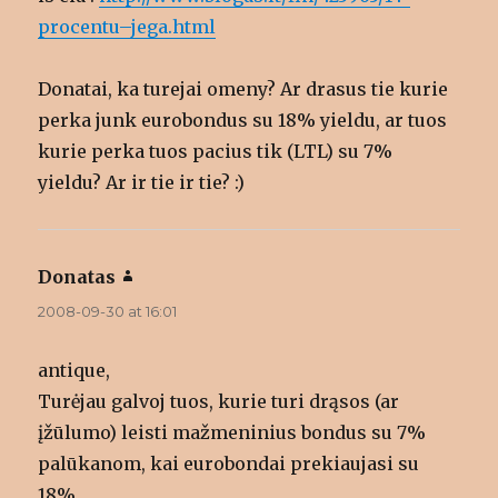
procentu–jega.html
Donatai, ka turejai omeny? Ar drasus tie kurie
perka junk eurobondus su 18% yieldu, ar tuos
kurie perka tuos pacius tik (LTL) su 7%
yieldu? Ar ir tie ir tie? :)
Donatas
says:
2008-09-30 at 16:01
antique,
Turėjau galvoj tuos, kurie turi drąsos (ar
įžūlumo) leisti mažmeninius bondus su 7%
palūkanom, kai eurobondai prekiaujasi su
18%.