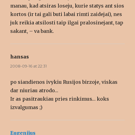
manau, kad atsiras loseju, kurie statys ant sios
kortos (ir tai gali buti labai rimti zaidejai), nes
juk reikia atsilosti taip ilgai pralosinejant, tap
sakant, – va bank.
hansas
says:
2008-09-16 at 22:31
po siandienos ivykiu Rusijos birzoje, viskas
dar niuriau atrodo…
Ir as pasitraukiau pries rinkimus… koks
izvalgumas ;)
Eugenijus
says: