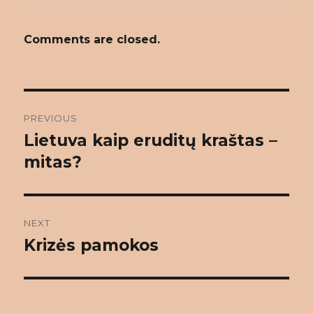
Comments are closed.
Post
PREVIOUS
navigation
Lietuva kaip eruditų kraštas –
Previous
post:
mitas?
NEXT
Krizės pamokos
Next
post: