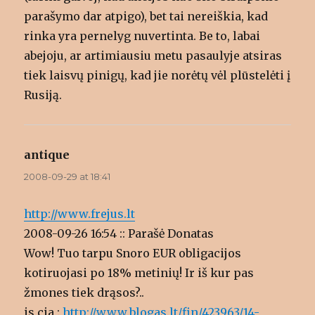
parašymo dar atpigo), bet tai nereiškia, kad
rinka yra pernelyg nuvertinta. Be to, labai
abejoju, ar artimiausiu metu pasaulyje atsiras
tiek laisvų pinigų, kad jie norėtų vėl plūstelėti į
Rusiją.
antique
says:
2008-09-29 at 18:41
http://www.frejus.lt
2008-09-26 16:54 :: Parašė Donatas
Wow! Tuo tarpu Snoro EUR obligacijos
kotiruojasi po 18% metinių! Ir iš kur pas
žmones tiek drąsos?..
is cia :
http://www.blogas.lt/fin/423963/14-