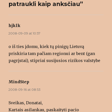
n
w
w
w
patraukli kaip anksčiau”
n
w
w
i
e
i
i
n
w
n
n
d
w
d
d
o
i
o
o
w
n
w
w
)
d
)
)
hjklk
says:
o
w
)
2008-09-09 at 10:57
o iš ties įdomu, kiek tų pinigų Lietuvą
priskiria tam pačiam regionui ar bent (gan
pagrįstai), stipriai susijusios rizikos valstybe
MindStep
says:
2008-09-16 at 08:53
Sveikas, Donatai,
Kartais asilankau, paskaityti pacio