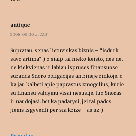
antique
says:
2008-09-30 at 22:31
Supratau. senas lietuviskas biznis – “isdurk
savo artima” :) o siaip tai nieko keisto, nes net
ne kiekvienas ir labiau ispruses finansuose
suranda Snoro obligacijas antrineje rinkoje. o
ka jau kalbeti apie paprastus zmogelius, kurie
su finansu valdymu visai nesusije. tuo Snoras
ir naudojasi. bet ka padarysi, jei tai pades
jiems isgyventi per sia krize – as uz :)
Pravalas
says: