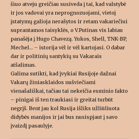
šiuo atveju greičiau susiveda į tai, kad valstybė
ir jos vadovai yra neprognozuojami, vietoj
įstatymų galioja nerašytos ir retam vakariečiui
suprantamos taisyklės, o V.Putinas vis labiau
panašėja į Hugo Chavezą. Yukos, Shell, TNK-BP,
Mechel… – istorija vėl ir vėl kartojasi. O dabar
dar ir politinių santykių su Vakarais
atšalimas.
Galima sutikti, kad įvykiai Rusijoje dažnai
Vakarų žiniasklaidos nušviečiami
vienašališkai, tačiau tai nekeičia esminio fakto
– pinigai iš ten traukiasi ir greitai turbūt
negrįš. Bent jau kol Rusija išliks užliūliuota
didybės manijos ir jai bus nusispjaut į savo
įvaizdį pasaulyje.