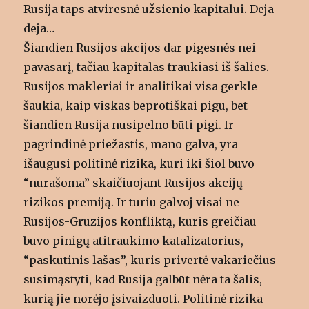
Rusija taps atviresnė užsienio kapitalui. Deja
deja…
Šiandien Rusijos akcijos dar pigesnės nei
pavasarį, tačiau kapitalas traukiasi iš šalies.
Rusijos makleriai ir analitikai visa gerkle
šaukia, kaip viskas beprotiškai pigu, bet
šiandien Rusija nusipelno būti pigi. Ir
pagrindinė priežastis, mano galva, yra
išaugusi politinė rizika, kuri iki šiol buvo
“nurašoma” skaičiuojant Rusijos akcijų
rizikos premiją. Ir turiu galvoj visai ne
Rusijos-Gruzijos konfliktą, kuris greičiau
buvo pinigų atitraukimo katalizatorius,
“paskutinis lašas”, kuris privertė vakariečius
susimąstyti, kad Rusija galbūt nėra ta šalis,
kurią jie norėjo įsivaizduoti. Politinė rizika