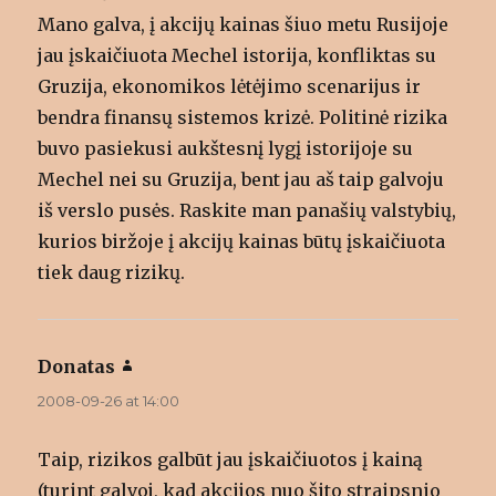
Mano galva, į akcijų kainas šiuo metu Rusijoje
jau įskaičiuota Mechel istorija, konfliktas su
Gruzija, ekonomikos lėtėjimo scenarijus ir
bendra finansų sistemos krizė. Politinė rizika
buvo pasiekusi aukštesnį lygį istorijoje su
Mechel nei su Gruzija, bent jau aš taip galvoju
iš verslo pusės. Raskite man panašių valstybių,
kurios biržoje į akcijų kainas būtų įskaičiuota
tiek daug rizikų.
Donatas
says:
2008-09-26 at 14:00
Taip, rizikos galbūt jau įskaičiuotos į kainą
(turint galvoj, kad akcijos nuo šito straipsnio