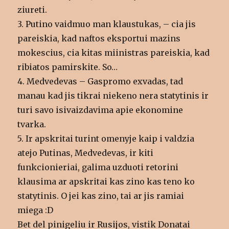
ziureti.
3. Putino vaidmuo man klaustukas, – cia jis
pareiskia, kad naftos eksportui mazins
mokescius, cia kitas miinistras pareiskia, kad
ribiatos pamirskite. So…
4. Medvedevas – Gaspromo exvadas, tad
manau kad jis tikrai niekeno nera statytinis ir
turi savo isivaizdavima apie ekonomine
tvarka.
5. Ir apskritai turint omenyje kaip i valdzia
atejo Putinas, Medvedevas, ir kiti
funkcionieriai, galima uzduoti retorini
klausima ar apskritai kas zino kas teno ko
statytinis. O jei kas zino, tai ar jis ramiai
miega :D
Bet del pinigeliu ir Rusijos, vistik Donatai