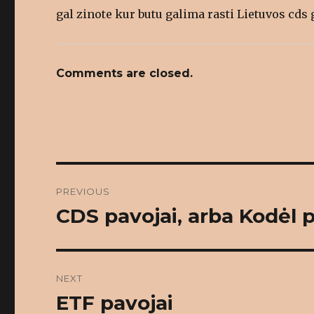
gal zinote kur butu galima rasti Lietuvos cds 
Comments are closed.
Post
PREVIOUS
navigation
CDS pavojai, arba Kodėl pi
Previous
post:
NEXT
ETF pavojai
Next