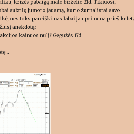
fiku, krizės pabaigą mato birželio 21d. Tikiuosi,
abai subtilų jumoro jausmą, kurio žurnalistai savo
ikė, nes toks pareiškimas labai jau primena prieš kelet
iusį anekdotą:
 akcijos kainuos nulį? Gegužės 17d.
otę…