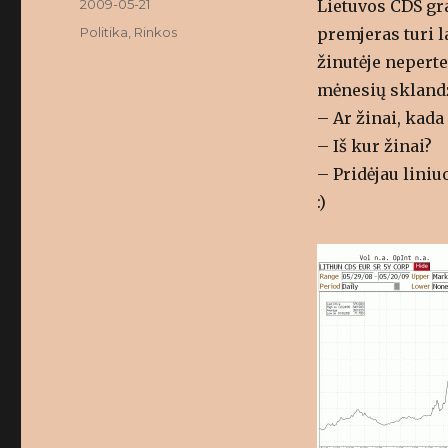
Posted
2009-05-21
Lietuvos CDS gra
on
Categories
Politika
,
Rinkos
premjeras turi l
žinutėje neperte
mėnesių sklandž
– Ar žinai, kada
– Iš kur žinai?
– Pridėjau liniu
:)