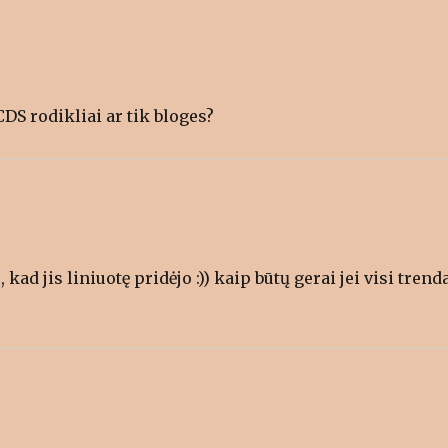
CDS rodikliai ar tik bloges?
u, kad jis liniuotę pridėjo :)) kaip būtų gerai jei visi trend