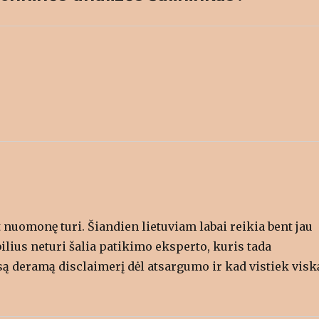
n
s
i
n
n
e
w
w
i
n
d
o
w
)
t nuomonę turi. Šiandien lietuviam labai reikia bent jau
lius neturi šalia patikimo eksperto, kuris tada
są deramą disclaimerį dėl atsargumo ir kad vistiek visk