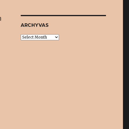
ą
ARCHYVAS
Archyvas