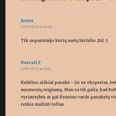
(
e
e
O
n
n
p
s
s
e
i
i
n
n
n
s
n
n
i
e
e
Justas
says:
n
w
w
n
w
w
2009-05-21 at 14:48
e
i
i
w
n
n
w
d
d
i
o
o
Tik nepaminėjo kurių metų birželio 21d. :)
n
w
w
d
)
)
o
w
)
RascalLT
says:
2009-05-21 at 15:22
Kubilius aiškiai pasakė – jis ne ekspertas, be
nuomonių teigiamų. Man va tik gaila, kad Kubi
vyriausybės ar gal finmino vardu pasakytų vi
reikia mažinti toliau.