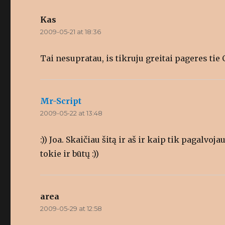
Kas
says:
2009-05-21 at 18:36
Tai nesupratau, is tikruju greitai pageres tie 
Mr-Script
says:
2009-05-22 at 13:48
:)) Joa. Skaičiau šitą ir aš ir kaip tik pagalvoja
tokie ir būtų :))
area
says:
2009-05-29 at 12:58