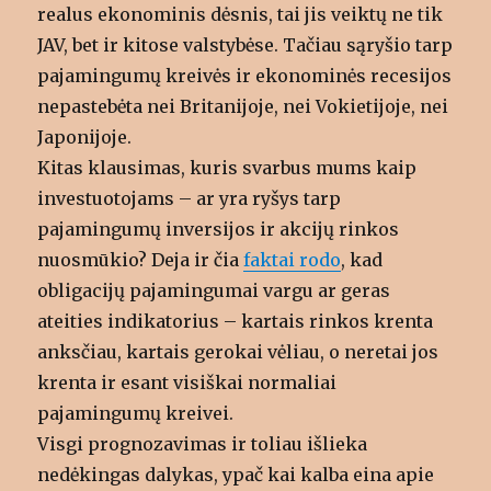
realus ekonominis dėsnis, tai jis veiktų ne tik
JAV, bet ir kitose valstybėse. Tačiau sąryšio tarp
pajamingumų kreivės ir ekonominės recesijos
nepastebėta nei Britanijoje, nei Vokietijoje, nei
Japonijoje.
Kitas klausimas, kuris svarbus mums kaip
investuotojams – ar yra ryšys tarp
pajamingumų inversijos ir akcijų rinkos
nuosmūkio? Deja ir čia
faktai rodo
, kad
obligacijų pajamingumai vargu ar geras
ateities indikatorius – kartais rinkos krenta
anksčiau, kartais gerokai vėliau, o neretai jos
krenta ir esant visiškai normaliai
pajamingumų kreivei.
Visgi prognozavimas ir toliau išlieka
nedėkingas dalykas, ypač kai kalba eina apie