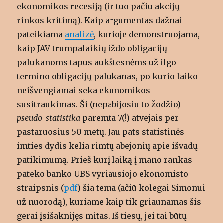
ekonomikos recesiją (ir tuo pačiu akcijų
rinkos kritimą). Kaip argumentas dažnai
pateikiama
analizė
, kurioje demonstruojama,
kaip JAV trumpalaikių iždo obligacijų
palūkanoms tapus aukštesnėms už ilgo
termino obligacijų palūkanas, po kurio laiko
neišvengiamai seka ekonomikos
susitraukimas. Ši (nepabijosiu to žodžio)
pseudo-statistika
paremta 7(!) atvejais per
pastaruosius 50 metų. Jau pats statistinės
imties dydis kelia rimtų abejonių apie išvadų
patikimumą. Prieš kurį laiką į mano rankas
pateko banko UBS vyriausiojo ekonomisto
straipsnis (
pdf
) šia tema (ačiū kolegai Simonui
už nuorodą), kuriame kaip tik griaunamas šis
gerai įsišaknijęs mitas. Iš tiesų, jei tai būtų