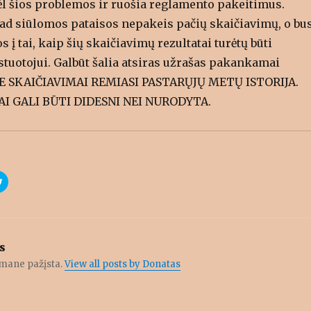
dėl šios problemos ir ruošia reglamento pakeitimus.
kad siūlomos pataisos nepakeis pačių skaičiavimų, o bu
 į tai, kaip šių skaičiavimų rezultatai turėtų būti
stuotojui. Galbūt šalia atsiras užrašas pakankamai
 ŠIE SKAIČIAVIMAI REMIASI PASTARŲJŲ METŲ ISTORIJA.
I GALI BŪTI DIDESNI NEI NURODYTA.
C
l
i
c
k
t
o
s
s
h
a
r
e mane pažįsta.
View all posts by Donatas
e
o
n
T
w