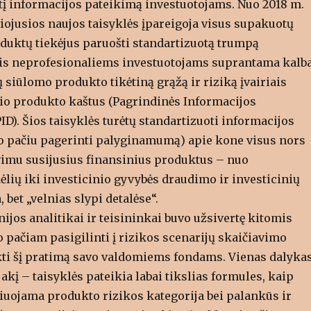
į informacijos pateikimą investuotojams. Nuo 2018 m.
aliojusios naujos taisyklės įpareigoja visus supakuotų
oduktų tiekėjus paruošti standartizuotą trumpą
is neprofesionaliems investuotojams suprantama kalb
siūlomo produkto tikėtiną grąžą ir riziką įvairiais
 šio produkto kaštus (Pagrindinės Informacijos
). Šios taisyklės turėtų standartizuoti informacijos
uo pačiu pagerinti palyginamumą) apie kone visus nors
vimu susijusius finansinius produktus – nuo
ėlių iki investicinio gyvybės draudimo ir investicinių
, bet „velnias slypi detalėse“.
jos analitikai ir teisininkai buvo užsivertę kitomis
 pačiam pasigilinti į rizikos scenarijų skaičiavimo
ikti šį pratimą savo valdomiems fondams. Vienas dalykas
akį – taisyklės pateikia labai tikslias formules, kaip
čiuojama produkto rizikos kategorija bei palankūs ir