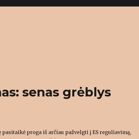
as: senas grėblys
ę pasitaikė proga iš arčiau pažvelgti į ES reguliavimą,