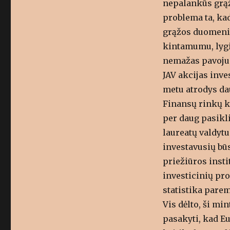
nepalankūs grąžo
problema ta, kad
grąžos duomenim
kintamumu, lygi
nemažas pavojus,
JAV akcijas inve
metu atrodys dau
Finansų rinkų ka
per daug pasikl
laureatų valdyt
investavusių bū
priežiūros insti
investicinių pro
statistika par
Vis dėlto, ši mi
pasakyti, kad Eu