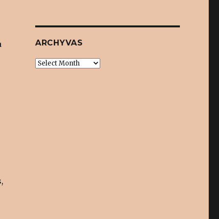
ARCHYVAS
a
Archyvas
,