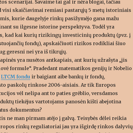
s scenarijai. Savaime tai gal ir nėra blogai, tačiau
 visi skaičiavimai remiasi pastarųjų 5 metų istoriniais
is, kurie daugelyje rinkų pasižymėjo gana mažu
nant su ilgesne istorine perspektyva. Todėl yra
 kad kai kurių rizikingų investicinių produktų (pvz. į
stuojančių fondų), apskaičiuoti rizikos rodikliai šiuo
g geresni nei yra iš tikrųjų.
pinės yra nusėtos antkapiais, ant kurių užrašyta „jis
iovė formule“. Pradedant matematikos genijų ir Nobelio
u
LTCM fondu
ir baigiant aibe bankų ir fondų,
sto paskolų rinkose 2006-aisiais. Ar tik Europos
tucijos vėl nelipa ant to paties grėblio, versdamos
duktų tiekėjus vartotojams panosėn kišti abejotina
emtus dokumentus?
ntis ne man pirmam atėjo į galvą. Teisybės dėlei reikia
ropos rinkų reguliatoriai jau yra išgirdę rinkos dalyvių