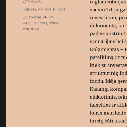
Posted
2019-02-16
reglamentuojant
on
Categories
Darbas
,
Politika
,
Rinkos
sausio 1 d. įsig
Tags
ES
,
fondai
,
PRIIPS
,
investicinių pr
Reguliavimas
,
rizika
,
dokumentą, kur
statistika
pademonstruotų 
scenarijais bei
Dokumentas – PID
pateikimą (ir t
kiek su investa
struktūrinių ind
fondų. Idėja gera
Kadangi kompani
užduotimis, teko
taisykles ir atl
kuris man krito 
turėtų būti skai