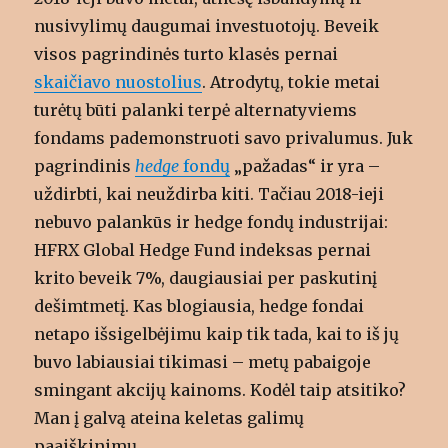
nusivylimų daugumai investuotojų. Beveik
visos pagrindinės turto klasės pernai
skaičiavo nuostolius
. Atrodytų, tokie metai
turėtų būti palanki terpė alternatyviems
fondams pademonstruoti savo privalumus. Juk
pagrindinis
hedge
fondų
„pažadas“ ir yra –
uždirbti, kai neuždirba kiti. Tačiau 2018-ieji
nebuvo palankūs ir hedge fondų industrijai:
HFRX Global Hedge Fund indeksas pernai
krito beveik 7%, daugiausiai per paskutinį
dešimtmetį. Kas blogiausia, hedge fondai
netapo išsigelbėjimu kaip tik tada, kai to iš jų
buvo labiausiai tikimasi – metų pabaigoje
smingant akcijų kainoms. Kodėl taip atsitiko?
Man į galvą ateina keletas galimų
paaiškinimų.