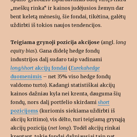
„meškų rinka“ ir kainos judėjusios žemyn dar
bent keletą mėnesių, šie fondai, tikėtina, galėtų
uždirbti iš tokios naujos tendencijos.
Teigiama grynoji pozicija akcijose
(angl.
long
equity bias
). Gana didelę hedge fondų
industrijos dalį sudaro taip vadinami
long/short
akcijų fondai
(
Eurekahedge
duomenimis
– net 35% viso hedge fondų
valdomo turto). Kadangi statistiškai akcijų
kainos dažniau kyla nei krenta, dauguma šių
fondų, nors dalį portfelio skirdami
short
pozicijoms
(kuriomis siekiama uždirbti iš
akcijų kritimo), vis dėlto, turi teigiamą grynąją
akcijų poziciją (
net long
). Todėl akcijų rinkai
krentant, tokie fondai dažniausiai taip pat