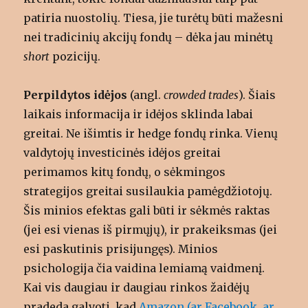
patiria nuostolių. Tiesa, jie turėtų būti mažesni
nei tradicinių akcijų fondų – dėka jau minėtų
short
pozicijų.
Perpildytos idėjos
(angl.
crowded trades
). Šiais
laikais informacija ir idėjos sklinda labai
greitai. Ne išimtis ir hedge fondų rinka. Vienų
valdytojų investicinės idėjos greitai
perimamos kitų fondų, o sėkmingos
strategijos greitai susilaukia pamėgdžiotojų.
Šis minios efektas gali būti ir sėkmės raktas
(jei esi vienas iš pirmųjų), ir prakeiksmas (jei
esi paskutinis prisijungęs). Minios
psichologija čia vaidina lemiamą vaidmenį.
Kai vis daugiau ir daugiau rinkos žaidėjų
pradeda galvoti, kad
Amazon (ar Facebook, ar