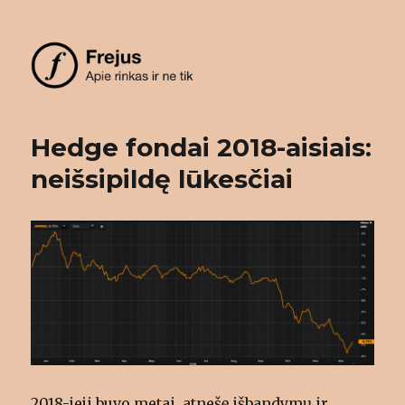
Frejus
Hedge fondai 2018-aisiais:
neišsipildę lūkesčiai
2018-ieji buvo metai, atnešę išbandymų ir