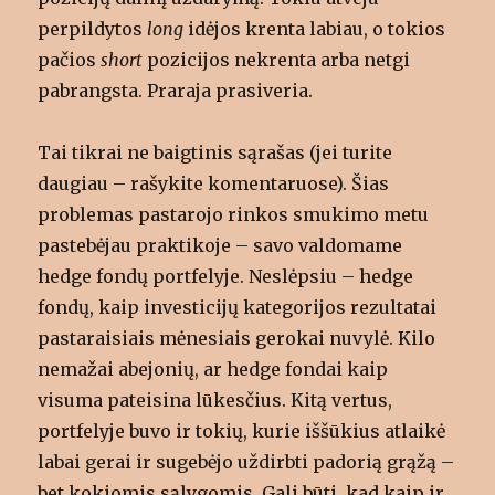
perpildytos
long
idėjos krenta labiau, o tokios
pačios
short
pozicijos nekrenta arba netgi
pabrangsta. Praraja prasiveria.
Tai tikrai ne baigtinis sąrašas (jei turite
daugiau – rašykite komentaruose). Šias
problemas pastarojo rinkos smukimo metu
pastebėjau praktikoje – savo valdomame
hedge fondų portfelyje. Neslėpsiu – hedge
fondų, kaip investicijų kategorijos rezultatai
pastaraisiais mėnesiais gerokai nuvylė. Kilo
nemažai abejonių, ar hedge fondai kaip
visuma pateisina lūkesčius. Kitą vertus,
portfelyje buvo ir tokių, kurie iššūkius atlaikė
labai gerai ir sugebėjo uždirbti padorią grąžą –
bet kokiomis sąlygomis. Gali būti, kad kaip ir