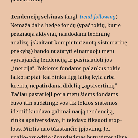
Tendencijų sekimas
(angl.
trend-following
)
Nemaža dalis hedge fondų (ypač tokių, kurie
prekiauja aktyviai, naudodami techninę
analizę, įskaitant kompiuterizuotą sistematinę
prekybą) bando nustatyti einamuoju metu
vyraujančią tendenciją ir pasinaudoti jos
„inercija“. Tokiems fondams palankūs tokie
laikotarpiai, kai rinka ilgą laiką kyla arba
krenta, nepatirdama didelių „apsivertimų“.
Tačiau pastarieji pora metų šiems fondams
buvo itin sudėtingi: vos tik tokios sistemos
identifikuodavo galimai naują tendenciją,
rinka apsiversdavo, ir tekdavo fiksuoti stop-
loss. Mirtis nuo tūkstančio įpjovimų. Jei
spalio-gruodžio išpardavimas būtų virtęs tikra