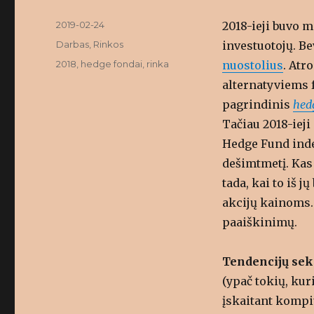
Posted
2019-02-24
2018-ieji buvo 
on
Categories
Darbas
,
Rinkos
investuotojų. B
Tags
2018
,
hedge fondai
,
rinka
nuostolius
. Atr
alternatyviems 
pagrindinis
hed
Tačiau 2018-ieji
Hedge Fund inde
dešimtmetį. Kas 
tada, kai to iš 
akcijų kainoms. 
paaiškinimų.
Tendencijų se
(ypač tokių, kur
įskaitant kompi