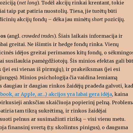
oziciją (
net long
). Todėl akcijų rinkai krentant, tokie
i taip pat patiria nuostolių. Tiesa, jie turėtų būti
dicinių akcijų fondų – dėka jau minėtų
short
pozicijų.
jos
(angl.
crowded trades
). Šiais laikais informacija ir
abai greitai. Ne išimtis ir hedge fondų rinka. Vienų
ticinės idėjos greitai perimamos kitų fondų, o sėkmingo
tai susilaukia pamėgdžiotojų. Šis minios efektas gali būt
 (jei esi vienas iš pirmųjų), ir prakeiksmas (jei esi
ijungęs). Minios psichologija čia vaidina lemiamą
s daugiau ir daugiau rinkos žaidėjų pradeda galvoti, ka
ook, ar Apple, ar…) akcijos yra labai gera idėja
, kaina
ipirkusieji anksčiau skaičiuoja popierinį pelną. Problem
patiria tam tikrą sukrėtimą, ir rinkos žaidėjai
uoti pelnus ar susimažinti riziką – visi vienu metu.
oja finansinį svertą (t.y. skolintus pinigus), o dauguma