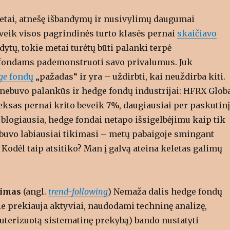
metai, atnešę išbandymų ir nusivylimų daugumai
eveik visos pagrindinės turto klasės pernai
skaičiavo
odytų, tokie metai turėtų būti palanki terpė
fondams pademonstruoti savo privalumus. Juk
ge
fondų
„pažadas“ ir yra – uždirbti, kai neuždirba kiti.
 nebuvo palankūs ir hedge fondų industrijai: HFRX Glob
ksas pernai krito beveik 7%, daugiausiai per paskutinį
blogiausia, hedge fondai netapo išsigelbėjimu kaip tik
jų buvo labiausiai tikimasi – metų pabaigoje smingant
Kodėl taip atsitiko? Man į galvą ateina keletas galimų
kimas
(angl.
trend-following
) Nemaža dalis hedge fondų
ie prekiauja aktyviai, naudodami techninę analizę,
uterizuotą sistematinę prekybą) bando nustatyti