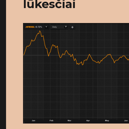
lūkesčiai