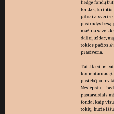
hedge fondų būte
fondas, turintis
pilnai atsveria
s
pasirodys besą 
mažina savo skol
dalinį uždarymą
tokios pačios
sh
prasiveria.
Tai tikrai ne bai
komentaruose).
pastebėjau prak
Neslėpsiu – hedg
pastaraisiais m
fondai kaip visu
tokių, kurie išš