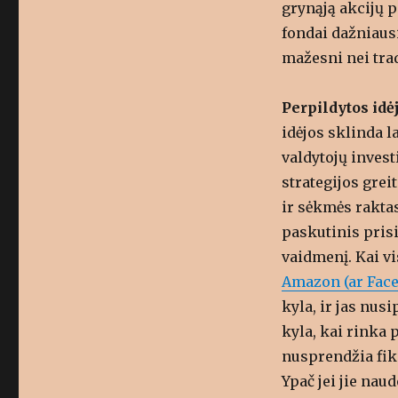
grynąją akcijų p
fondai dažniausia
mažesni nei tra
Perpildytos idė
idėjos sklinda l
valdytojų inves
strategijos grei
ir sėkmės raktas
paskutinis pris
vaidmenį. Kai vi
Amazon (ar Faceb
kyla, ir jas nus
kyla, kai rinka 
nusprendžia fiks
Ypač jei jie naud