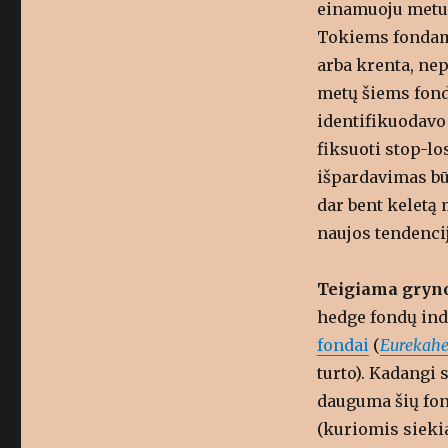
einamuoju metu v
Tokiems fondams
arba krenta, nep
metų šiems fond
identifikuodavo 
fiksuoti stop-lo
išpardavimas bū
dar bent keletą m
naujos tendenci
Teigiama grynoj
hedge fondų ind
fondai
(
Eurekah
turto). Kadangi 
dauguma šių fon
(kuriomis siekia