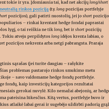
nt tokie ir yra. Įdomiausia tai, kad net akcijų
long/short
neutralią rinkos poziciją
(t.y.
long
pozicijas portfelyje
hort
pozicijos), gali patirti nuostolių, jei jo
short
pozicij
populiarios – rinkai krentant hedge fondai paprastai
os lygį, o tai reiškia ne tik
long
, bet ir
short
pozicijų
. Tokiu atveju perpildytos
long
idėjos krenta labiau, o
ort
pozicijos nekrenta arba netgi pabrangsta. Praraja
gtinis sąrašas (jei turite daugiau – rašykite
 Šias problemas pastarojo rinkos smukimo metu
tikoje – savo valdomame hedge fondų portfelyje.
e fondų, kaip investicijų kategorijos rezultatai
ėnesiais gerokai nuvylė. Kilo nemažai abejonių, ar hedg
ma pateisina lūkesčius. Kitą vertus, portfelyje buvo ir
ūkius atlaikė labai gerai ir sugebėjo uždirbti padorią grą