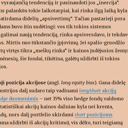
yraujančią tendenciją ir pasinaudoti jos „inercija“.
 palankūs tokie laikotarpiai, kai rinka ilgą laiką kyla
atirdama didelių „apsivertimų“. Tačiau pastarieji pora
ams buvo itin sudėtingi: vos tik tokios sistemos
galimai naują tendenciją, rinka apsiversdavo, ir tekdav
ss. Mirtis nuo tūkstančio įpjovimų. Jei spalio-gruodžio
tų virtęs tikra „meškų rinka“ ir kainos judėjusios žemy
ėnesių, šie fondai, tikėtina, galėtų uždirbti iš tokios
jos.
i pozicija akcijose
(angl.
long equity bias
). Gana didelę
ustrijos dalį sudaro taip vadinami
long/short
akcijų
edge
duomenimis
– net 35% viso hedge fondų valdomo
statistiškai akcijų kainos dažniau kyla nei krenta,
dų, nors dalį portfelio skirdami
short
pozicijoms
ma uždirbti iš akcijų kritimo), vis dėlto, turi teigiamą