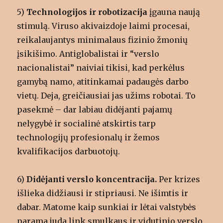
5)
Technologijos ir robotizacija
įgauna naują
stimulą. Viruso akivaizdoje laimi procesai,
reikalaujantys minimalaus fizinio žmonių
įsikišimo. Antiglobalistai ir “verslo
nacionalistai” naiviai tikisi, kad perkėlus
gamybą namo, atitinkamai padaugės darbo
vietų. Deja, greičiausiai jas užims robotai. To
pasekmė – dar labiau didėjanti pajamų
nelygybė ir socialinė atskirtis tarp
technologijų profesionalų ir žemos
kvalifikacijos darbuotojų.
6)
Didėjanti verslo koncentracija.
Per krizes
išlieka didžiausi ir stipriausi. Ne išimtis ir
dabar. Matome kaip sunkiai ir lėtai valstybės
parama juda link smulkaus ir vidutinio verslo.