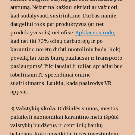
atstumą. Nebūtina kažkur skristi ar važiuoti,
kad sudalyvauti susirinkime. Darbas namie
daugeliui toks pat produktyvus (ar net
produktyvesnis) nei ofise.
Apklausos rodo,
kad net iki 70% ofisų darbuotojų ir po
karantino norėtų dirbti nuotoliniu būdu. Kokį
poveikį tai turės biurų paklausai ir transporto
paslaugoms? Tikriausiai ir toliau spračiai bus
tobulinami IT sprendimai online
susitikimams. Laukiu, kada pasirodys VR
appsai.
3)
Valstybių skola.
Didžiulės sumos, mestos
palaikyti ekonomikai karantino metu išpūtė
valstybių biudžetus ir centrinių bankų
balansus. Kokį poveikį tai turės investuotojų