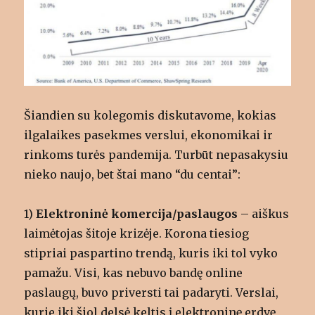
Šiandien su kolegomis diskutavome, kokias
ilgalaikes pasekmes verslui, ekonomikai ir
rinkoms turės pandemija. Turbūt nepasakysiu
nieko naujo, bet štai mano “du centai”:
1)
Elektroninė komercija/paslaugos
– aiškus
laimėtojas šitoje krizėje. Korona tiesiog
stipriai paspartino trendą, kuris iki tol vyko
pamažu. Visi, kas nebuvo bandę online
paslaugų, buvo priversti tai padaryti. Verslai,
kurie iki šiol delsė keltis į elektroninę erdvę,