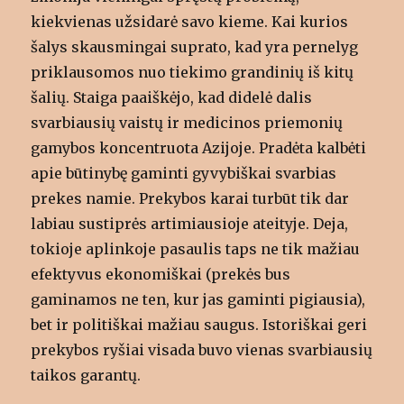
kiekvienas užsidarė savo kieme. Kai kurios
šalys skausmingai suprato, kad yra pernelyg
priklausomos nuo tiekimo grandinių iš kitų
šalių. Staiga paaiškėjo, kad didelė dalis
svarbiausių vaistų ir medicinos priemonių
gamybos koncentruota Azijoje. Pradėta kalbėti
apie būtinybę gaminti gyvybiškai svarbias
prekes namie. Prekybos karai turbūt tik dar
labiau sustiprės artimiausioje ateityje. Deja,
tokioje aplinkoje pasaulis taps ne tik mažiau
efektyvus ekonomiškai (prekės bus
gaminamos ne ten, kur jas gaminti pigiausia),
bet ir politiškai mažiau saugus. Istoriškai geri
prekybos ryšiai visada buvo vienas svarbiausių
taikos garantų.