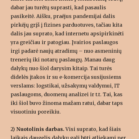
dabar jau turėtų suprasti, kad pasaulis
pasikeitė. Aišku, praėjus pandemijai dalis
pirkėjų grįš į fizines parduotuves, tačiau kita
dalis jau suprato, kad internetu apsipirkinėti
yra greičiau ir patogiau. Įvairios paslaugos
irgi padarė naujų atradimų – nuo asmeninių
trenerių iki notarų paslaugų. Manau daug
dalykų nuo šiol darysim kitaip. Tai turės
didelės įtakos ir su e-komercija susijusiems
verslams: logstikai, užsakymų valdymui, IT
paslaugoms, duomenų analizei ir t.t. Tai, kas
iki šiol buvo žinoma mažam ratui, dabar taps
visuotiniu poreikiu.
2)
Nuotolinis darbas.
Visi suprato, kad šiais
laikais daugelis dalykų gali būti atliekami per