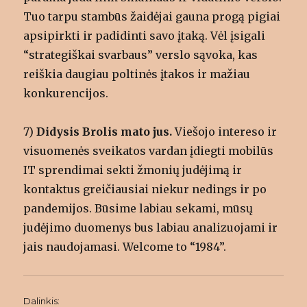
Tuo tarpu stambūs žaidėjai gauna progą pigiai
apsipirkti ir padidinti savo įtaką. Vėl įsigali
“strategiškai svarbaus” verslo sąvoka, kas
reiškia daugiau poltinės įtakos ir mažiau
konkurencijos.
7)
Didysis Brolis mato jus.
Viešojo intereso ir
visuomenės sveikatos vardan įdiegti mobilūs
IT sprendimai sekti žmonių judėjimą ir
kontaktus greičiausiai niekur nedings ir po
pandemijos. Būsime labiau sekami, mūsų
judėjimo duomenys bus labiau analizuojami ir
jais naudojamasi. Welcome to “1984”.
Dalinkis: