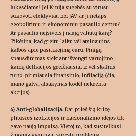
lūkesčiams? Jei Kinija sugebės su virusu
sukovoti efektyviau nei JAV, ar ji netaps
geopolitiniu ir ekonominiu pasaulio centru?
Ar pasaulis neįsivels į naują valiutų karą?
Tikėtina, kad greitu laiku vėl atsinaujins
kalbos apie pasitikėjimą euru. Pinigų
spausdinimas siekiant išvengti vartojimo
kainų defliacijos greičiausiai ir vėl skatins
turto, pirmiausia finansinio, infliaciją (čia,
mano galva, atsakymas kodėl nekrenta
akcijos).
4)
Anti-globalizacija.
Dar prieš šią krizę
plitusios izoliacijos ir nacionalizmo idėjos tik
gavo naują impulsą. Vietoj to, kad susitelkusi
žmonija vieningai spręstų problemą,