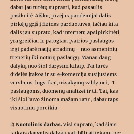
dabar jau turėtų suprasti, kad pasaulis
pasikeitė. Aišku, praėjus pandemijai dalis
pirkėjų grįš į fizines parduotuves, tačiau kita
dalis jau suprato, kad internetu apsipirkinėti
yra greičiau ir patogiau. Įvairios paslaugos
irgi padarė naujų atradimų – nuo asmeninių
trenerių iki notarų paslaugų. Manau daug
dalykų nuo šiol darysim kitaip. Tai turės
didelės įtakos ir su e-komercija susijusiems
verslams: logstikai, užsakymų valdymui, IT
paslaugoms, duomenų analizei ir t.t. Tai, kas
iki šiol buvo žinoma mažam ratui, dabar taps
visuotiniu poreikiu.
2)
Nuotolinis darbas.
Visi suprato, kad šiais
laikais daugelis dalykų gali būti atliekami per