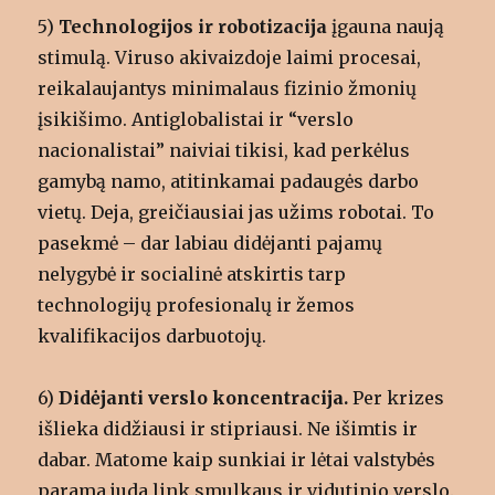
5)
Technologijos ir robotizacija
įgauna naują
stimulą. Viruso akivaizdoje laimi procesai,
reikalaujantys minimalaus fizinio žmonių
įsikišimo. Antiglobalistai ir “verslo
nacionalistai” naiviai tikisi, kad perkėlus
gamybą namo, atitinkamai padaugės darbo
vietų. Deja, greičiausiai jas užims robotai. To
pasekmė – dar labiau didėjanti pajamų
nelygybė ir socialinė atskirtis tarp
technologijų profesionalų ir žemos
kvalifikacijos darbuotojų.
6)
Didėjanti verslo koncentracija.
Per krizes
išlieka didžiausi ir stipriausi. Ne išimtis ir
dabar. Matome kaip sunkiai ir lėtai valstybės
parama juda link smulkaus ir vidutinio verslo.