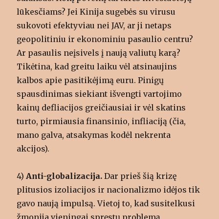
lūkesčiams? Jei Kinija sugebės su virusu
sukovoti efektyviau nei JAV, ar ji netaps
geopolitiniu ir ekonominiu pasaulio centru?
Ar pasaulis neįsivels į naują valiutų karą?
Tikėtina, kad greitu laiku vėl atsinaujins
kalbos apie pasitikėjimą euru. Pinigų
spausdinimas siekiant išvengti vartojimo
kainų defliacijos greičiausiai ir vėl skatins
turto, pirmiausia finansinio, infliaciją (čia,
mano galva, atsakymas kodėl nekrenta
akcijos).
4)
Anti-globalizacija.
Dar prieš šią krizę
plitusios izoliacijos ir nacionalizmo idėjos tik
gavo naują impulsą. Vietoj to, kad susitelkusi
žmonija vieningai spręstų problemą,