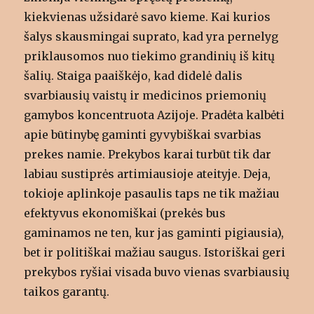
kiekvienas užsidarė savo kieme. Kai kurios
šalys skausmingai suprato, kad yra pernelyg
priklausomos nuo tiekimo grandinių iš kitų
šalių. Staiga paaiškėjo, kad didelė dalis
svarbiausių vaistų ir medicinos priemonių
gamybos koncentruota Azijoje. Pradėta kalbėti
apie būtinybę gaminti gyvybiškai svarbias
prekes namie. Prekybos karai turbūt tik dar
labiau sustiprės artimiausioje ateityje. Deja,
tokioje aplinkoje pasaulis taps ne tik mažiau
efektyvus ekonomiškai (prekės bus
gaminamos ne ten, kur jas gaminti pigiausia),
bet ir politiškai mažiau saugus. Istoriškai geri
prekybos ryšiai visada buvo vienas svarbiausių
taikos garantų.