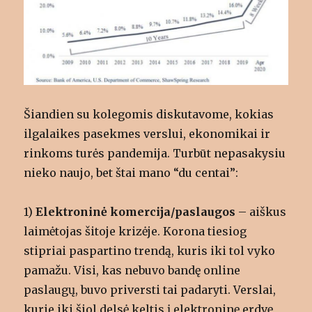
Šiandien su kolegomis diskutavome, kokias
ilgalaikes pasekmes verslui, ekonomikai ir
rinkoms turės pandemija. Turbūt nepasakysiu
nieko naujo, bet štai mano “du centai”:
1)
Elektroninė komercija/paslaugos
– aiškus
laimėtojas šitoje krizėje. Korona tiesiog
stipriai paspartino trendą, kuris iki tol vyko
pamažu. Visi, kas nebuvo bandę online
paslaugų, buvo priversti tai padaryti. Verslai,
kurie iki šiol delsė keltis į elektroninę erdvę,