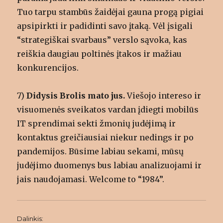
Tuo tarpu stambūs žaidėjai gauna progą pigiai
apsipirkti ir padidinti savo įtaką. Vėl įsigali
“strategiškai svarbaus” verslo sąvoka, kas
reiškia daugiau poltinės įtakos ir mažiau
konkurencijos.
7)
Didysis Brolis mato jus.
Viešojo intereso ir
visuomenės sveikatos vardan įdiegti mobilūs
IT sprendimai sekti žmonių judėjimą ir
kontaktus greičiausiai niekur nedings ir po
pandemijos. Būsime labiau sekami, mūsų
judėjimo duomenys bus labiau analizuojami ir
jais naudojamasi. Welcome to “1984”.
Dalinkis: