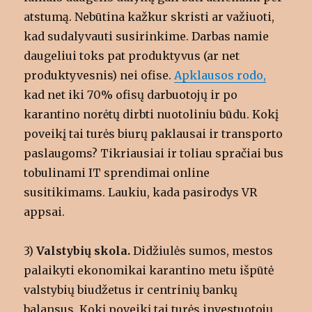
atstumą. Nebūtina kažkur skristi ar važiuoti,
kad sudalyvauti susirinkime. Darbas namie
daugeliui toks pat produktyvus (ar net
produktyvesnis) nei ofise.
Apklausos rodo,
kad net iki 70% ofisų darbuotojų ir po
karantino norėtų dirbti nuotoliniu būdu. Kokį
poveikį tai turės biurų paklausai ir transporto
paslaugoms? Tikriausiai ir toliau spračiai bus
tobulinami IT sprendimai online
susitikimams. Laukiu, kada pasirodys VR
appsai.
3)
Valstybių skola.
Didžiulės sumos, mestos
palaikyti ekonomikai karantino metu išpūtė
valstybių biudžetus ir centrinių bankų
balansus. Kokį poveikį tai turės investuotojų