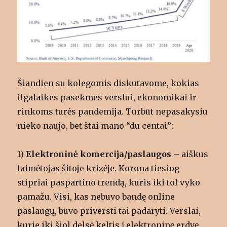
Šiandien su kolegomis diskutavome, kokias
ilgalaikes pasekmes verslui, ekonomikai ir
rinkoms turės pandemija. Turbūt nepasakysiu
nieko naujo, bet štai mano “du centai”:
1)
Elektroninė komercija/paslaugos
– aiškus
laimėtojas šitoje krizėje. Korona tiesiog
stipriai paspartino trendą, kuris iki tol vyko
pamažu. Visi, kas nebuvo bandę online
paslaugų, buvo priversti tai padaryti. Verslai,
kurie iki šiol delsė keltis į elektroninę erdvę,