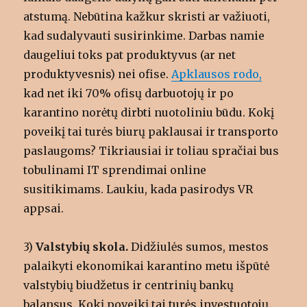
atstumą. Nebūtina kažkur skristi ar važiuoti,
kad sudalyvauti susirinkime. Darbas namie
daugeliui toks pat produktyvus (ar net
produktyvesnis) nei ofise.
Apklausos rodo,
kad net iki 70% ofisų darbuotojų ir po
karantino norėtų dirbti nuotoliniu būdu. Kokį
poveikį tai turės biurų paklausai ir transporto
paslaugoms? Tikriausiai ir toliau spračiai bus
tobulinami IT sprendimai online
susitikimams. Laukiu, kada pasirodys VR
appsai.
3)
Valstybių skola.
Didžiulės sumos, mestos
palaikyti ekonomikai karantino metu išpūtė
valstybių biudžetus ir centrinių bankų
balansus. Kokį poveikį tai turės investuotojų