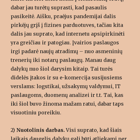
dabar jau turėtų suprasti, kad pasaulis
pasikeitė. Aišku, praėjus pandemijai dalis
pirkėjų grįš į fizines parduotuves, tačiau kita
dalis jau suprato, kad internetu apsipirkinėti
yra greičiau ir patogiau. Įvairios paslaugos
irgi padarė naujų atradimų – nuo asmeninių
trenerių iki notarų paslaugų. Manau daug
dalykų nuo šiol darysim kitaip. Tai turės
didelės įtakos ir su e-komercija susijusiems
verslams: logstikai, užsakymų valdymui, IT
paslaugoms, duomenų analizei ir t.t. Tai, kas
iki šiol buvo žinoma mažam ratui, dabar taps
visuotiniu poreikiu.
2)
Nuotolinis darbas.
Visi suprato, kad šiais
laikais daugelis dalykų gali būti atliekami per