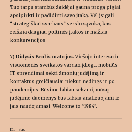
Tuo tarpu stambūs žaidėjai gauna progą pigiai
apsipirkti ir padidinti savo įtaką. Vėl įsigali
“strategiškai svarbaus” verslo sąvoka, kas
reiškia daugiau poltinės įtakos ir mažiau
konkurencijos.
7)
Didysis Brolis mato jus.
Viešojo intereso ir
visuomenės sveikatos vardan įdiegti mobilūs
IT sprendimai sekti žmonių judėjimą ir
kontaktus greičiausiai niekur nedings ir po
pandemijos. Būsime labiau sekami, mūsų
judėjimo duomenys bus labiau analizuojami ir
jais naudojamasi. Welcome to “1984”.
Dalinkis: