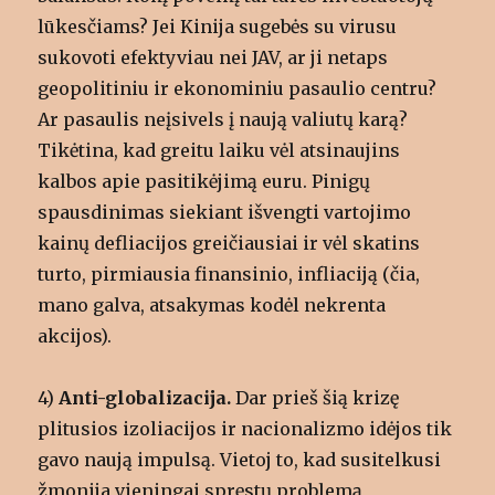
lūkesčiams? Jei Kinija sugebės su virusu
sukovoti efektyviau nei JAV, ar ji netaps
geopolitiniu ir ekonominiu pasaulio centru?
Ar pasaulis neįsivels į naują valiutų karą?
Tikėtina, kad greitu laiku vėl atsinaujins
kalbos apie pasitikėjimą euru. Pinigų
spausdinimas siekiant išvengti vartojimo
kainų defliacijos greičiausiai ir vėl skatins
turto, pirmiausia finansinio, infliaciją (čia,
mano galva, atsakymas kodėl nekrenta
akcijos).
4)
Anti-globalizacija.
Dar prieš šią krizę
plitusios izoliacijos ir nacionalizmo idėjos tik
gavo naują impulsą. Vietoj to, kad susitelkusi
žmonija vieningai spręstų problemą,