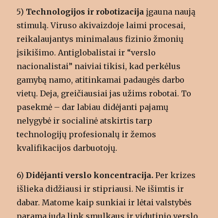
5)
Technologijos ir robotizacija
įgauna naują
stimulą. Viruso akivaizdoje laimi procesai,
reikalaujantys minimalaus fizinio žmonių
įsikišimo. Antiglobalistai ir “verslo
nacionalistai” naiviai tikisi, kad perkėlus
gamybą namo, atitinkamai padaugės darbo
vietų. Deja, greičiausiai jas užims robotai. To
pasekmė – dar labiau didėjanti pajamų
nelygybė ir socialinė atskirtis tarp
technologijų profesionalų ir žemos
kvalifikacijos darbuotojų.
6)
Didėjanti verslo koncentracija.
Per krizes
išlieka didžiausi ir stipriausi. Ne išimtis ir
dabar. Matome kaip sunkiai ir lėtai valstybės
parama juda link smulkaus ir vidutinio verslo.